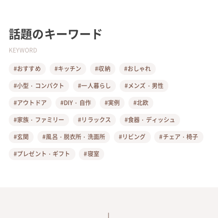
話題のキーワード
KEYWORD
#おすすめ
#キッチン
#収納
#おしゃれ
#小型・コンパクト
#一人暮らし
#メンズ・男性
#アウトドア
#DIY・自作
#実例
#北欧
#家族・ファミリー
#リラックス
#食器・ディッシュ
#玄関
#風呂・脱衣所・洗面所
#リビング
#チェア・椅子
#プレゼント・ギフト
#寝室