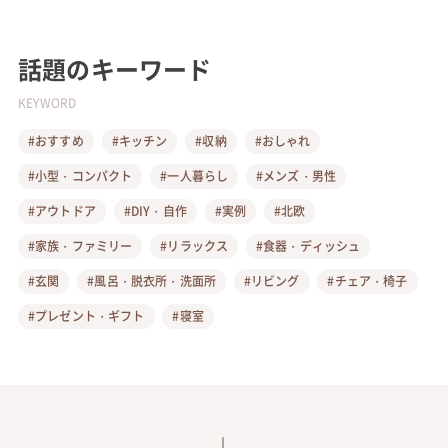
話題のキーワード
KEYWORD
#おすすめ
#キッチン
#収納
#おしゃれ
#小型・コンパクト
#一人暮らし
#メンズ・男性
#アウトドア
#DIY・自作
#実例
#北欧
#家族・ファミリー
#リラックス
#食器・ディッシュ
#玄関
#風呂・脱衣所・洗面所
#リビング
#チェア・椅子
#プレゼント・ギフト
#寝室