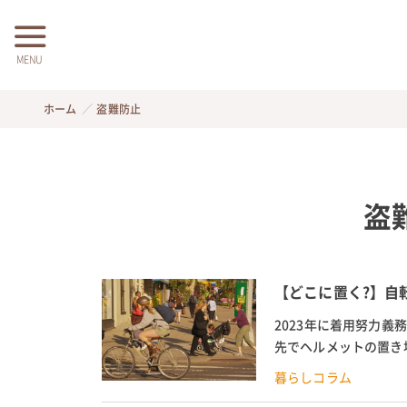
MENU
ホーム
盗難防止
盗
【どこに置く?】自
2023年に着用努力
先でヘルメットの置き
き場所について解説しま
暮らしコラム