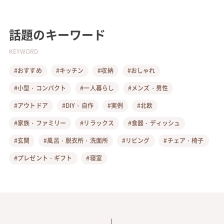
話題のキーワード
KEYWORD
#おすすめ
#キッチン
#収納
#おしゃれ
#小型・コンパクト
#一人暮らし
#メンズ・男性
#アウトドア
#DIY・自作
#実例
#北欧
#家族・ファミリー
#リラックス
#食器・ディッシュ
#玄関
#風呂・脱衣所・洗面所
#リビング
#チェア・椅子
#プレゼント・ギフト
#寝室