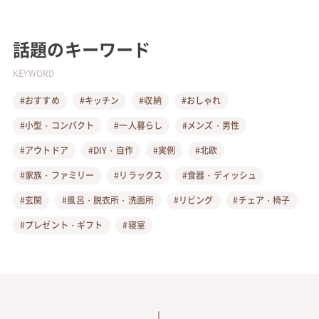
話題のキーワード
KEYWORD
#おすすめ
#キッチン
#収納
#おしゃれ
#小型・コンパクト
#一人暮らし
#メンズ・男性
#アウトドア
#DIY・自作
#実例
#北欧
#家族・ファミリー
#リラックス
#食器・ディッシュ
#玄関
#風呂・脱衣所・洗面所
#リビング
#チェア・椅子
#プレゼント・ギフト
#寝室