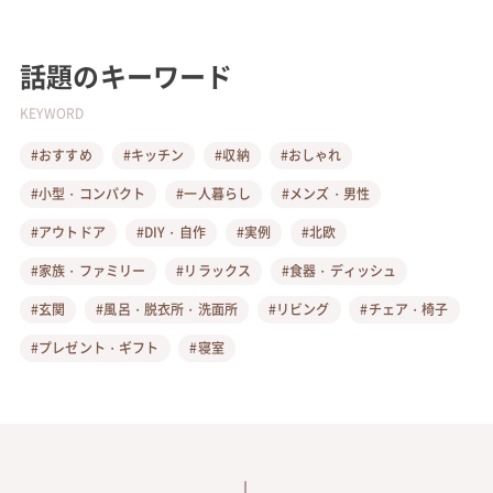
話題のキーワード
KEYWORD
#おすすめ
#キッチン
#収納
#おしゃれ
#小型・コンパクト
#一人暮らし
#メンズ・男性
#アウトドア
#DIY・自作
#実例
#北欧
#家族・ファミリー
#リラックス
#食器・ディッシュ
#玄関
#風呂・脱衣所・洗面所
#リビング
#チェア・椅子
#プレゼント・ギフト
#寝室