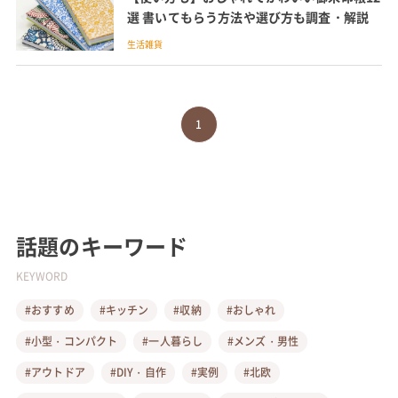
選 書いてもらう方法や選び方も調査・解説
生活雑貨
1
話題のキーワード
KEYWORD
#おすすめ
#キッチン
#収納
#おしゃれ
#小型・コンパクト
#一人暮らし
#メンズ・男性
#アウトドア
#DIY・自作
#実例
#北欧