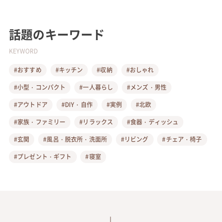
話題のキーワード
KEYWORD
#おすすめ
#キッチン
#収納
#おしゃれ
#小型・コンパクト
#一人暮らし
#メンズ・男性
#アウトドア
#DIY・自作
#実例
#北欧
#家族・ファミリー
#リラックス
#食器・ディッシュ
#玄関
#風呂・脱衣所・洗面所
#リビング
#チェア・椅子
#プレゼント・ギフト
#寝室