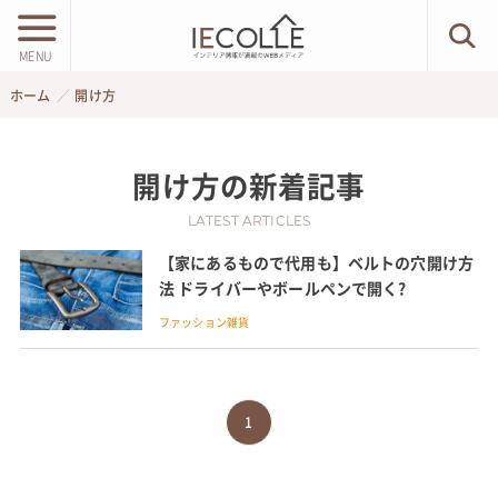
MENU
ホーム
開け方
開け方
の新着記事
LATEST ARTICLES
【家にあるもので代用も】ベルトの穴開け方
法 ドライバーやボールペンで開く?
ファッション雑貨
1