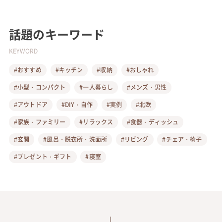
話題のキーワード
KEYWORD
#おすすめ
#キッチン
#収納
#おしゃれ
#小型・コンパクト
#一人暮らし
#メンズ・男性
#アウトドア
#DIY・自作
#実例
#北欧
#家族・ファミリー
#リラックス
#食器・ディッシュ
#玄関
#風呂・脱衣所・洗面所
#リビング
#チェア・椅子
#プレゼント・ギフト
#寝室