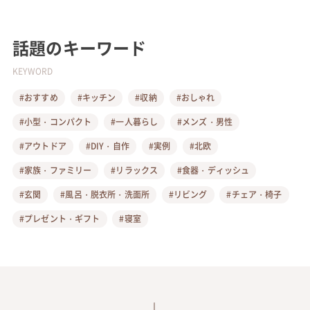
話題のキーワード
KEYWORD
#おすすめ
#キッチン
#収納
#おしゃれ
#小型・コンパクト
#一人暮らし
#メンズ・男性
#アウトドア
#DIY・自作
#実例
#北欧
#家族・ファミリー
#リラックス
#食器・ディッシュ
#玄関
#風呂・脱衣所・洗面所
#リビング
#チェア・椅子
#プレゼント・ギフト
#寝室