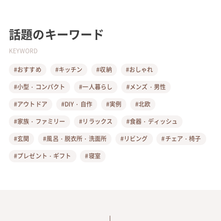
話題のキーワード
KEYWORD
#おすすめ
#キッチン
#収納
#おしゃれ
#小型・コンパクト
#一人暮らし
#メンズ・男性
#アウトドア
#DIY・自作
#実例
#北欧
#家族・ファミリー
#リラックス
#食器・ディッシュ
#玄関
#風呂・脱衣所・洗面所
#リビング
#チェア・椅子
#プレゼント・ギフト
#寝室