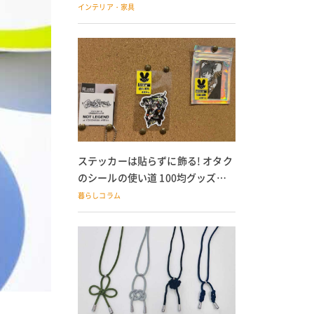
の子どもにも
インテリア・家具
ステッカーは貼らずに飾る! オタク
のシールの使い道 100均グッズで
の飾り方も
暮らしコラム