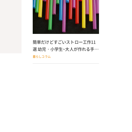
簡単だけどすごいストロー工作11
選 幼児・小学生~大人が作れる手作
りおもちゃ
暮らしコラム