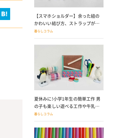
【スマホショルダー】余った紐の
かわいい結び方、ストラップが落
ちる人必見
暮らしコラム
夏休みに!小学1年生の簡単工作 男
の子も楽しい遊べる工作や牛乳パ
ック貯金箱も
暮らしコラム