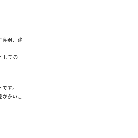
や食器、建
としての
トです。
品が多いこ