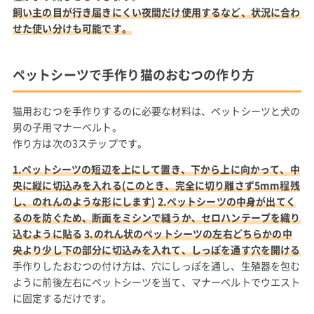
飼い主の目が行き届きにくい夜間だけ使用するなど、状況に合わ
せた使い分けも可能です。
ペットシーツで手作り猫のおむつの作り方
猫用おむつを手作りするのに必要な材料は、ペットシーツと犬の
男の子用マナーベルト。
作り方は次の3ステップです。
1.ペットシーツの短辺を上にして置き、下から上に向かって、中
央に縦に切込みを入れる(このとき、完全に切り離さず5mm程残
し、のれんのような形にします)
2.ペットシーツの中身が出てく
るのを防ぐため、断面をミシンで縫うか、セロハンテープを織り
込むように貼る
3.のれん状のペットシーツの左右どちらかの中
央より少し下の部分に切込みを入れて、しっぽを通す穴を開ける
手作りしたおむつの付け方は、穴にしっぽを通し、生殖器を包む
ように前後左右にペットシーツを当て、マナーベルトでウエスト
に固定するだけです。