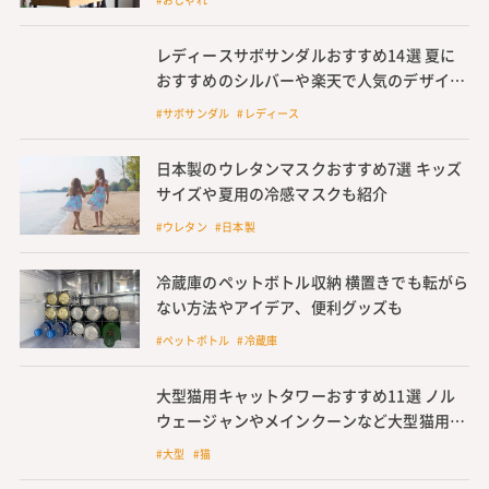
レディースサボサンダルおすすめ14選 夏に
おすすめのシルバーや楽天で人気のデザイン
を紹介
#サボサンダル #レディース
日本製のウレタンマスクおすすめ7選 キッズ
サイズや夏用の冷感マスクも紹介
#ウレタン #日本製
冷蔵庫のペットボトル収納 横置きでも転がら
ない方法やアイデア、便利グッズも
#ペットボトル #冷蔵庫
大型猫用キャットタワーおすすめ11選 ノル
ウェージャンやメインクーンなど大型猫用キ
ャットタワーも紹介
#大型 #猫