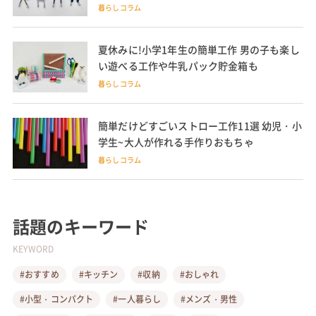
暮らしコラム
夏休みに!小学1年生の簡単工作 男の子も楽し
い遊べる工作や牛乳パック貯金箱も
暮らしコラム
簡単だけどすごいストロー工作11選 幼児・小
学生~大人が作れる手作りおもちゃ
暮らしコラム
話題のキーワード
KEYWORD
#おすすめ
#キッチン
#収納
#おしゃれ
#小型・コンパクト
#一人暮らし
#メンズ・男性