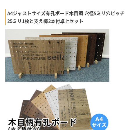
A4ジャストサイズ有孔ボード木目調 穴径5ミリ穴ピッチ
25ミリ1枚と支え棒2本付卓上セット