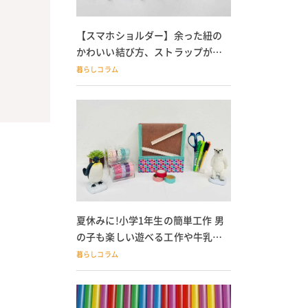
【スマホショルダー】余った紐の
かわいい結び方、ストラップが落
ちる人必見
暮らしコラム
夏休みに!小学1年生の簡単工作 男
の子も楽しい遊べる工作や牛乳パ
ック貯金箱も
暮らしコラム