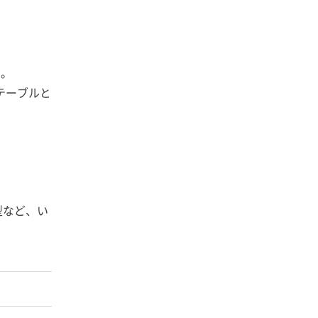
す。
テーブルと
型など、い