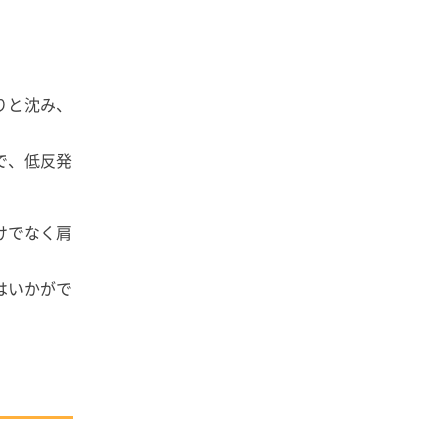
りと沈み、
で、低反発
けでなく肩
はいかがで