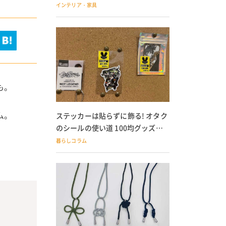
の子どもにも
インテリア・家具
も。
ム。
ステッカーは貼らずに飾る! オタク
のシールの使い道 100均グッズで
の飾り方も
暮らしコラム