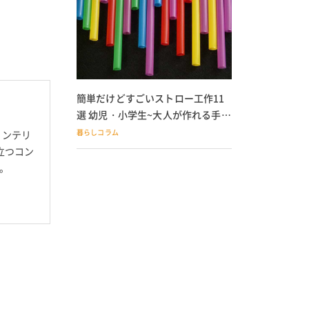
簡単だけどすごいストロー工作11
選 幼児・小学生~大人が作れる手作
りおもちゃ
暮らしコラム
インテリ
立つコン
。