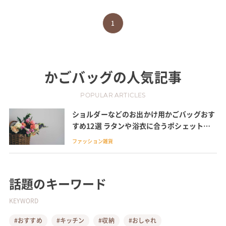
1
かごバッグ
の人気記事
POPULAR ARTICLES
ショルダーなどのお出かけ用かごバッグおす
すめ12選 ラタンや浴衣に合うポシェット、
クラッチやショルダー、プチプラも紹介
ファッション雑貨
話題のキーワード
KEYWORD
#おすすめ
#キッチン
#収納
#おしゃれ