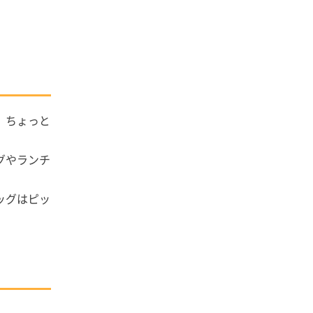
、ちょっと
グやランチ
ッグはピッ