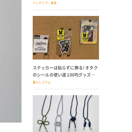
の子どもにも
インテリア・家具
ステッカーは貼らずに飾る! オタク
のシールの使い道 100均グッズで
の飾り方も
暮らしコラム