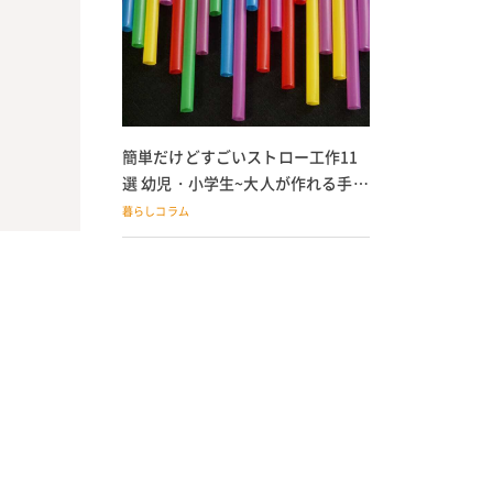
簡単だけどすごいストロー工作11
選 幼児・小学生~大人が作れる手作
りおもちゃ
暮らしコラム