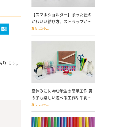
【スマホショルダー】余った紐の
かわいい結び方、ストラップが落
ちる人必見
暮らしコラム
あります。
夏休みに!小学1年生の簡単工作 男
の子も楽しい遊べる工作や牛乳パ
ック貯金箱も
暮らしコラム