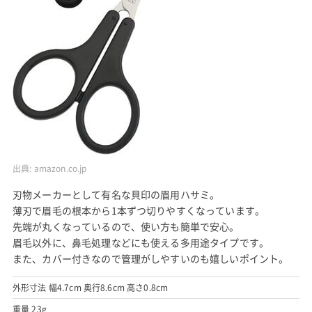
出典:
amazon.co.jp
刃物メーカーとして有名な貝印の眉用ハサミ。
薄刃で眉毛の根本から1本ずつ切りやすくなっています。
先端が丸くなっているので、使い方も簡単で安心。
眉毛以外に、鼻毛処理などにも使える多用途タイプです。
また、カバー付きなので管理がしやすいのも嬉しいポイント。
外形寸法 幅4.7cm 奥行8.6cm 高さ0.8cm
重量 23g