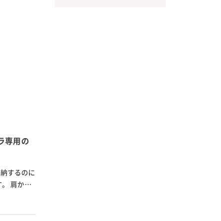
ラ専用の
収納するのに
。 肩から