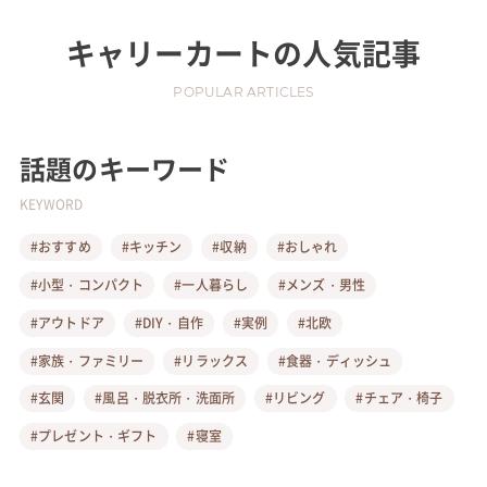
キャリーカート
の人気記事
POPULAR ARTICLES
話題のキーワード
KEYWORD
#おすすめ
#キッチン
#収納
#おしゃれ
#小型・コンパクト
#一人暮らし
#メンズ・男性
#アウトドア
#DIY・自作
#実例
#北欧
#家族・ファミリー
#リラックス
#食器・ディッシュ
#玄関
#風呂・脱衣所・洗面所
#リビング
#チェア・椅子
#プレゼント・ギフト
#寝室