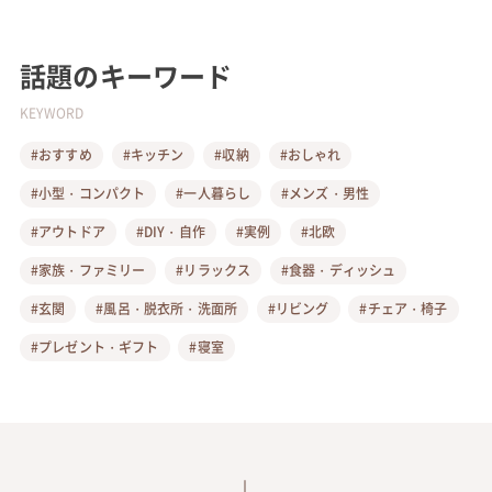
話題のキーワード
KEYWORD
#おすすめ
#キッチン
#収納
#おしゃれ
#小型・コンパクト
#一人暮らし
#メンズ・男性
#アウトドア
#DIY・自作
#実例
#北欧
#家族・ファミリー
#リラックス
#食器・ディッシュ
#玄関
#風呂・脱衣所・洗面所
#リビング
#チェア・椅子
#プレゼント・ギフト
#寝室