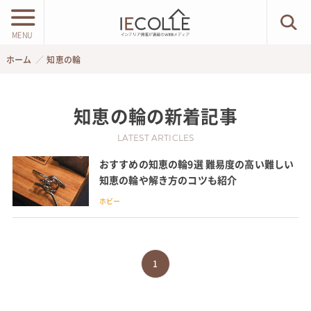
MENU
ホーム
知恵の輪
知恵の輪
の新着記事
LATEST ARTICLES
おすすめの知恵の輪9選 難易度の高い難しい
知恵の輪や解き方のコツも紹介
ホビー
1