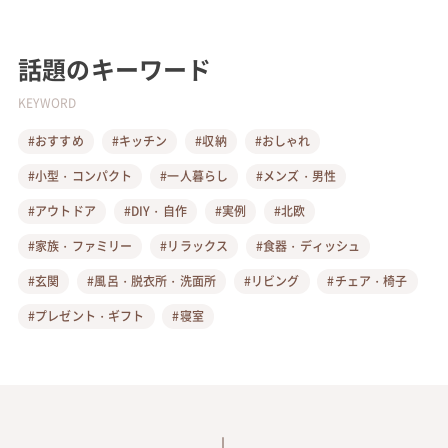
話題のキーワード
KEYWORD
#おすすめ
#キッチン
#収納
#おしゃれ
#小型・コンパクト
#一人暮らし
#メンズ・男性
#アウトドア
#DIY・自作
#実例
#北欧
#家族・ファミリー
#リラックス
#食器・ディッシュ
#玄関
#風呂・脱衣所・洗面所
#リビング
#チェア・椅子
#プレゼント・ギフト
#寝室