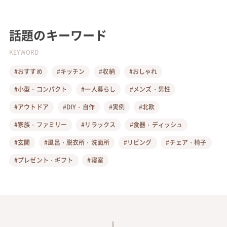
話題のキーワード
KEYWORD
#おすすめ
#キッチン
#収納
#おしゃれ
#小型・コンパクト
#一人暮らし
#メンズ・男性
#アウトドア
#DIY・自作
#実例
#北欧
#家族・ファミリー
#リラックス
#食器・ディッシュ
#玄関
#風呂・脱衣所・洗面所
#リビング
#チェア・椅子
#プレゼント・ギフト
#寝室