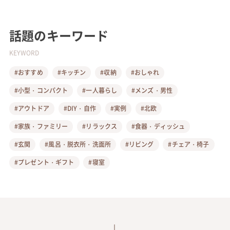
話題のキーワード
KEYWORD
#おすすめ
#キッチン
#収納
#おしゃれ
#小型・コンパクト
#一人暮らし
#メンズ・男性
#アウトドア
#DIY・自作
#実例
#北欧
#家族・ファミリー
#リラックス
#食器・ディッシュ
#玄関
#風呂・脱衣所・洗面所
#リビング
#チェア・椅子
#プレゼント・ギフト
#寝室