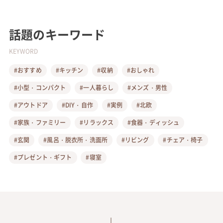
話題のキーワード
KEYWORD
#おすすめ
#キッチン
#収納
#おしゃれ
#小型・コンパクト
#一人暮らし
#メンズ・男性
#アウトドア
#DIY・自作
#実例
#北欧
#家族・ファミリー
#リラックス
#食器・ディッシュ
#玄関
#風呂・脱衣所・洗面所
#リビング
#チェア・椅子
#プレゼント・ギフト
#寝室