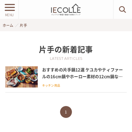
MENU
ホーム
片手
片手
の新着記事
LATEST ARTICLES
おすすめの片手鍋12選 ケユカやティファー
ルの16cm鍋やホーロー素材の12cm鍋など
便利でかわいい鍋を紹介
キッチン用品
1