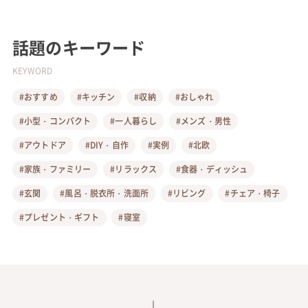
話題のキーワード
KEYWORD
#おすすめ
#キッチン
#収納
#おしゃれ
#小型・コンパクト
#一人暮らし
#メンズ・男性
#アウトドア
#DIY・自作
#実例
#北欧
#家族・ファミリー
#リラックス
#食器・ディッシュ
#玄関
#風呂・脱衣所・洗面所
#リビング
#チェア・椅子
#プレゼント・ギフト
#寝室