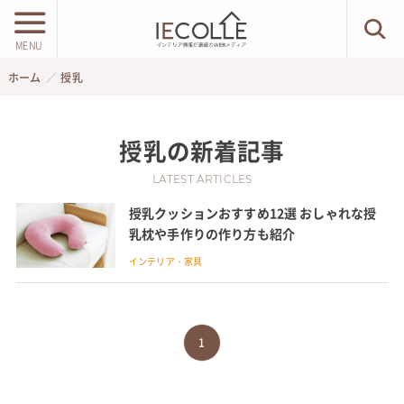
MENU
ホーム
授乳
授乳
の新着記事
LATEST ARTICLES
授乳クッションおすすめ12選 おしゃれな授
乳枕や手作りの作り方も紹介
インテリア・家具
1