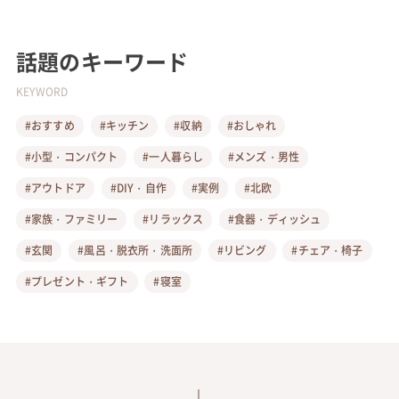
話題のキーワード
KEYWORD
#おすすめ
#キッチン
#収納
#おしゃれ
#小型・コンパクト
#一人暮らし
#メンズ・男性
#アウトドア
#DIY・自作
#実例
#北欧
#家族・ファミリー
#リラックス
#食器・ディッシュ
#玄関
#風呂・脱衣所・洗面所
#リビング
#チェア・椅子
#プレゼント・ギフト
#寝室