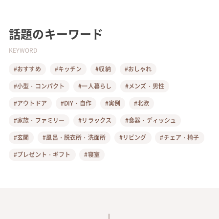
話題のキーワード
KEYWORD
#おすすめ
#キッチン
#収納
#おしゃれ
#小型・コンパクト
#一人暮らし
#メンズ・男性
#アウトドア
#DIY・自作
#実例
#北欧
#家族・ファミリー
#リラックス
#食器・ディッシュ
#玄関
#風呂・脱衣所・洗面所
#リビング
#チェア・椅子
#プレゼント・ギフト
#寝室