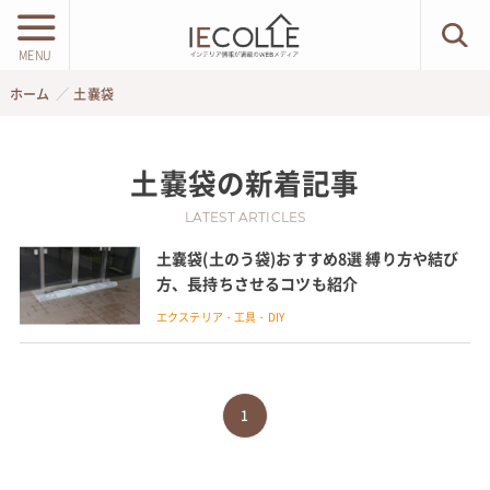
MENU
ホーム
土嚢袋
土嚢袋
の新着記事
LATEST ARTICLES
土嚢袋(土のう袋)おすすめ8選 縛り方や結び
方、長持ちさせるコツも紹介
エクステリア・工具・DIY
1