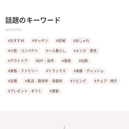
話題のキーワード
KEYWORD
#おすすめ
#キッチン
#収納
#おしゃれ
#小型・コンパクト
#一人暮らし
#メンズ・男性
#アウトドア
#DIY・自作
#実例
#北欧
#家族・ファミリー
#リラックス
#食器・ディッシュ
#玄関
#風呂・脱衣所・洗面所
#リビング
#チェア・椅子
#プレゼント・ギフト
#寝室