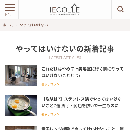
MENU
ホーム
やってはいけない
やってはいけない
の新着記事
LATEST ARTICLES
これだけはやめて…美容室に行く前にやって
はいけないこととは?
暮らしコラム
【危険は?】ステンレス鍋でやってはいけな
いこと7選 焦げ・変色を防いで一生ものに
暮らしコラム
電子レンジ掃除でやってはいけないこと・使