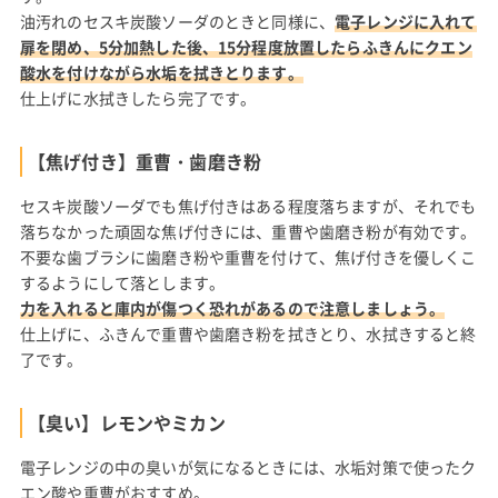
油汚れのセスキ炭酸ソーダのときと同様に、
電子レンジに入れて
扉を閉め、5分加熱した後、15分程度放置したらふきんにクエン
酸水を付けながら水垢を拭きとります。
仕上げに水拭きしたら完了です。
【焦げ付き】重曹・歯磨き粉
セスキ炭酸ソーダでも焦げ付きはある程度落ちますが、それでも
落ちなかった頑固な焦げ付きには、重曹や歯磨き粉が有効です。
不要な歯ブラシに歯磨き粉や重曹を付けて、焦げ付きを優しくこ
するようにして落とします。
力を入れると庫内が傷つく恐れがあるので注意しましょう。
仕上げに、ふきんで重曹や歯磨き粉を拭きとり、水拭きすると終
了です。
【臭い】レモンやミカン
電子レンジの中の臭いが気になるときには、水垢対策で使ったク
エン酸や重曹がおすすめ。