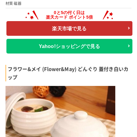
材質 磁器
楽天市場で見る
Yahoo!ショッピングで見る
フラワー&メイ (Flower&May) どんぐり 蓋付き白いカ
ップ