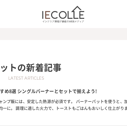
ット
の新着記事
LATEST ARTICLES
すめ8選 シングルバーナーとセットで揃えよう!
ャンプ飯には、安定した熱源が必須です。 バーナーパットを使うと、
均一に。 調理に適した火力で、トーストもごはんもおいしく仕上がりま
ームやsotoなどから販売されて...