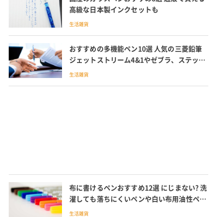
高級な日本製インクセットも
生活雑貨
おすすめの多機能ペン10選 人気の三菱鉛筆
ジェットストリーム4&1やゼブラ、ステッド
ラーなどの多機能ペンも紹介
生活雑貨
布に書けるペンおすすめ12選 にじまない? 洗
濯しても落ちにくいペンや白い布用油性ペン
も
生活雑貨