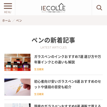
MENU
ホーム
ペン
ペン
の新着記事
LATEST ARTICLES
ガラスペンのインクおすすめ7選 選び方や万
年筆インクとの違いも解説
生活雑貨
初心者向け安いガラスペン8選 おすすめのセ
ットや値段の目安も紹介
生活雑貨
国産のガラスペンおすすめ8選 通販で買える