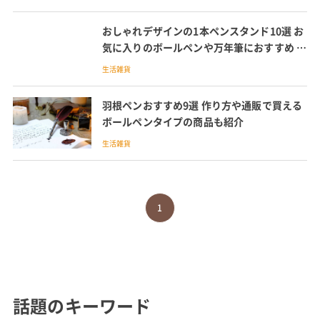
おしゃれデザインの1本ペンスタンド10選 お
気に入りのボールペンや万年筆におすすめ ペ
ン立てセットも
生活雑貨
羽根ペンおすすめ9選 作り方や通販で買える
ボールペンタイプの商品も紹介
生活雑貨
1
話題のキーワード