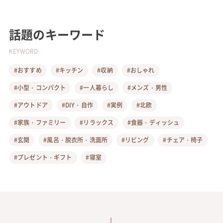
話題のキーワード
KEYWORD
#おすすめ
#キッチン
#収納
#おしゃれ
#小型・コンパクト
#一人暮らし
#メンズ・男性
#アウトドア
#DIY・自作
#実例
#北欧
#家族・ファミリー
#リラックス
#食器・ディッシュ
#玄関
#風呂・脱衣所・洗面所
#リビング
#チェア・椅子
#プレゼント・ギフト
#寝室