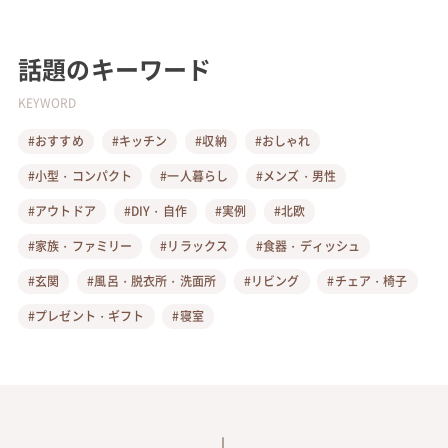
話題のキーワード
KEYWORD
#おすすめ
#キッチン
#収納
#おしゃれ
#小型・コンパクト
#一人暮らし
#メンズ・男性
#アウトドア
#DIY・自作
#実例
#北欧
#家族・ファミリー
#リラックス
#食器・ディッシュ
#玄関
#風呂・脱衣所・洗面所
#リビング
#チェア・椅子
#プレゼント・ギフト
#寝室