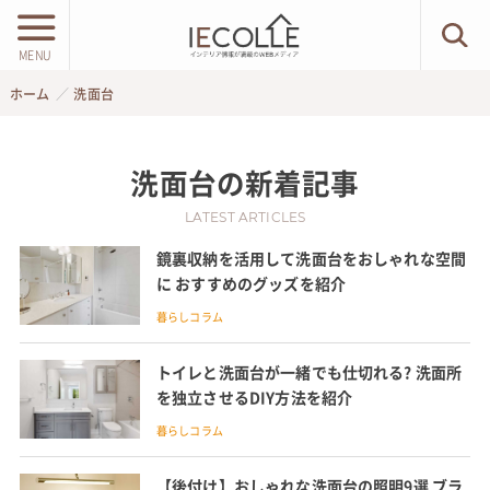
MENU
ホーム
洗面台
洗面台
の新着記事
LATEST ARTICLES
鏡裏収納を活用して洗面台をおしゃれな空間
に おすすめのグッズを紹介
暮らしコラム
トイレと洗面台が一緒でも仕切れる? 洗面所
を独立させるDIY方法を紹介
暮らしコラム
【後付け】おしゃれな洗面台の照明9選 ブラ