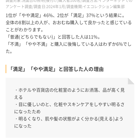
調査対象:洗面台の照明(後付け)購入者100名/調査方法:インターネットでの
アンケート調査/調査日:2024年1月/調査機関:イエコレクション編集部
1位が「やや満足」46%、2位が「満足」37%という結果に。
全体の8割以上の人が、おおむね購入して良かったと感じている
ことがわかります。
「普通(どちらでもない)」と回答した人は11%。
「不満」「やや不満」と購入に後悔している人はわずか6%でし
た。
「満足」「やや満足」と回答した人の理由
・ホテルや百貨店の化粧室のようにお洒落、品が高く見
える
・目に優しいのと、化粧やスキンケアをしやすい明るさ
になったため
・明るくなり、肌や髪の状態がよく分かる(見える)よう
になった