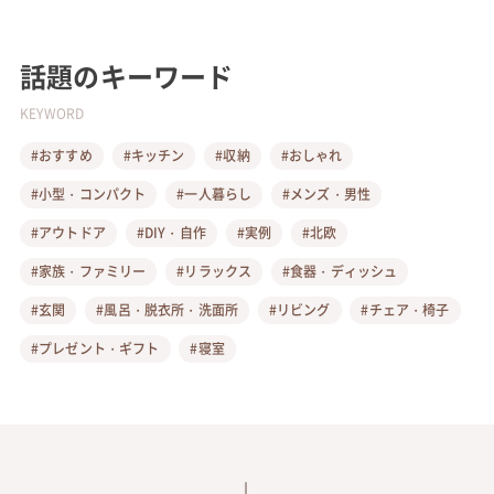
話題のキーワード
KEYWORD
#おすすめ
#キッチン
#収納
#おしゃれ
#小型・コンパクト
#一人暮らし
#メンズ・男性
#アウトドア
#DIY・自作
#実例
#北欧
#家族・ファミリー
#リラックス
#食器・ディッシュ
#玄関
#風呂・脱衣所・洗面所
#リビング
#チェア・椅子
#プレゼント・ギフト
#寝室