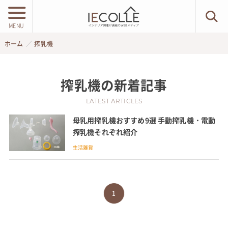
MENU
ホーム
搾乳機
搾乳機
の新着記事
LATEST ARTICLES
母乳用搾乳機おすすめ9選 手動搾乳機・電動
搾乳機それぞれ紹介
生活雑貨
1