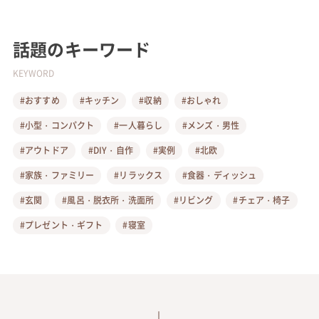
話題のキーワード
KEYWORD
#おすすめ
#キッチン
#収納
#おしゃれ
#小型・コンパクト
#一人暮らし
#メンズ・男性
#アウトドア
#DIY・自作
#実例
#北欧
#家族・ファミリー
#リラックス
#食器・ディッシュ
#玄関
#風呂・脱衣所・洗面所
#リビング
#チェア・椅子
#プレゼント・ギフト
#寝室