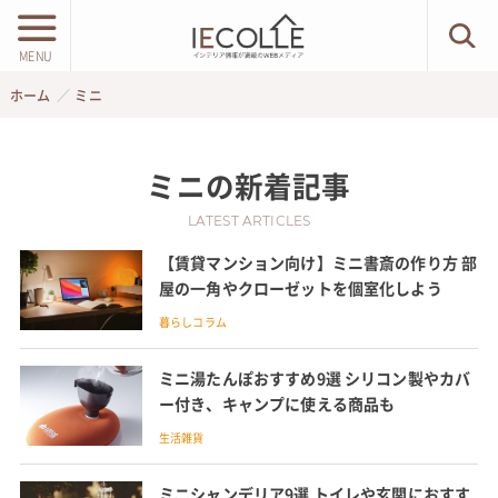
MENU
ホーム
ミニ
ミニ
の新着記事
LATEST ARTICLES
【賃貸マンション向け】ミニ書斎の作り方 部
屋の一角やクローゼットを個室化しよう
暮らしコラム
ミニ湯たんぽおすすめ9選 シリコン製やカバ
ー付き、キャンプに使える商品も
生活雑貨
ミニシャンデリア9選 トイレや玄関におすす