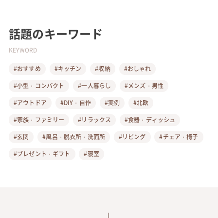
話題のキーワード
KEYWORD
#おすすめ
#キッチン
#収納
#おしゃれ
#小型・コンパクト
#一人暮らし
#メンズ・男性
#アウトドア
#DIY・自作
#実例
#北欧
#家族・ファミリー
#リラックス
#食器・ディッシュ
#玄関
#風呂・脱衣所・洗面所
#リビング
#チェア・椅子
#プレゼント・ギフト
#寝室