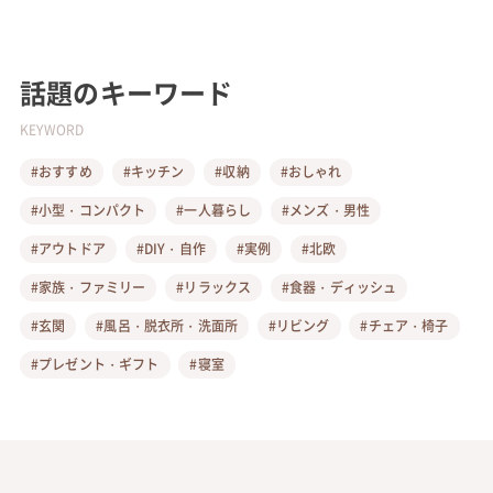
話題のキーワード
KEYWORD
#おすすめ
#キッチン
#収納
#おしゃれ
#小型・コンパクト
#一人暮らし
#メンズ・男性
#アウトドア
#DIY・自作
#実例
#北欧
#家族・ファミリー
#リラックス
#食器・ディッシュ
#玄関
#風呂・脱衣所・洗面所
#リビング
#チェア・椅子
#プレゼント・ギフト
#寝室