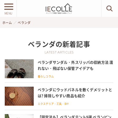
MENU
ホーム
ベランダ
ベランダ
の新着記事
LATEST ARTICLES
ベランダサンダル・外スリッパの収納方法 濡
れない・飛ばない保管アイデアも
暮らしコラム
ベランダにウッドパネルを敷くデメリットと
は? 掃除しやすい商品も紹介
エクステリア・工具・DIY
【固定法も】ベランダテント9選 ベランピン