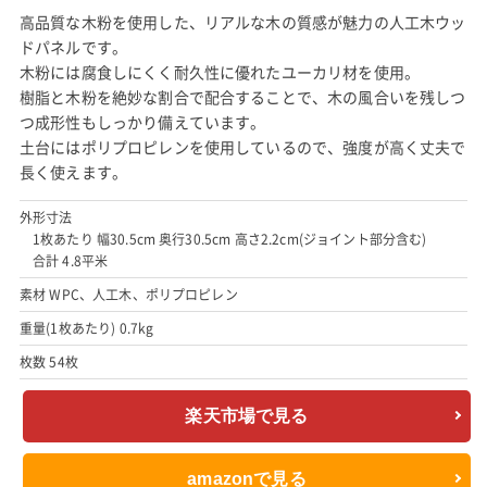
高品質な木粉を使用した、リアルな木の質感が魅力の人工木ウッ
ドパネルです。
木粉には腐食しにくく耐久性に優れたユーカリ材を使用。
樹脂と木粉を絶妙な割合で配合することで、木の風合いを残しつ
つ成形性もしっかり備えています。
土台にはポリプロピレンを使用しているので、強度が高く丈夫で
長く使えます。
外形寸法
1枚あたり 幅30.5cm 奥行30.5cm 高さ2.2cm(ジョイント部分含む)
合計 4.8平米
素材 WPC、人工木、ポリプロピレン
重量(1枚あたり) 0.7kg
枚数 54枚
楽天市場で見る
amazonで見る