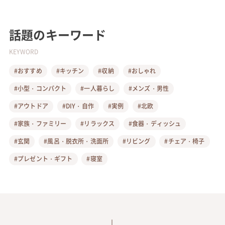
話題のキーワード
KEYWORD
#おすすめ
#キッチン
#収納
#おしゃれ
#小型・コンパクト
#一人暮らし
#メンズ・男性
#アウトドア
#DIY・自作
#実例
#北欧
#家族・ファミリー
#リラックス
#食器・ディッシュ
#玄関
#風呂・脱衣所・洗面所
#リビング
#チェア・椅子
#プレゼント・ギフト
#寝室