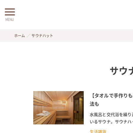
MENU
ホーム
サウナハット
サウ
【タオルで手作りも
法も
水風呂と交代浴を繰り
いるサウナ。サウナハ
では、サウナハットの効
生活雑貨