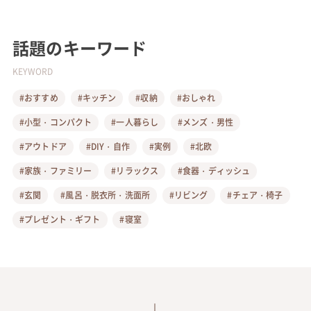
話題のキーワード
KEYWORD
#おすすめ
#キッチン
#収納
#おしゃれ
#小型・コンパクト
#一人暮らし
#メンズ・男性
#アウトドア
#DIY・自作
#実例
#北欧
#家族・ファミリー
#リラックス
#食器・ディッシュ
#玄関
#風呂・脱衣所・洗面所
#リビング
#チェア・椅子
#プレゼント・ギフト
#寝室