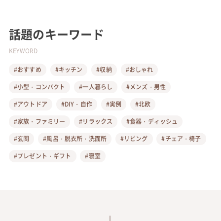
話題のキーワード
KEYWORD
#おすすめ
#キッチン
#収納
#おしゃれ
#小型・コンパクト
#一人暮らし
#メンズ・男性
#アウトドア
#DIY・自作
#実例
#北欧
#家族・ファミリー
#リラックス
#食器・ディッシュ
#玄関
#風呂・脱衣所・洗面所
#リビング
#チェア・椅子
#プレゼント・ギフト
#寝室