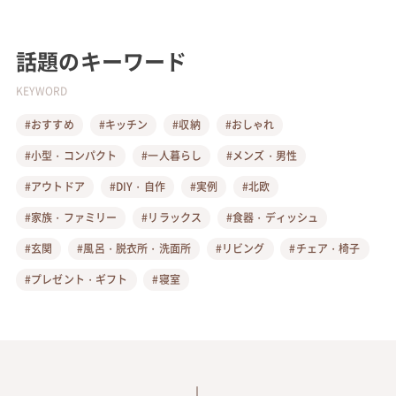
話題のキーワード
KEYWORD
#おすすめ
#キッチン
#収納
#おしゃれ
#小型・コンパクト
#一人暮らし
#メンズ・男性
#アウトドア
#DIY・自作
#実例
#北欧
#家族・ファミリー
#リラックス
#食器・ディッシュ
#玄関
#風呂・脱衣所・洗面所
#リビング
#チェア・椅子
#プレゼント・ギフト
#寝室