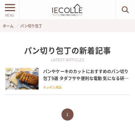
MENU
ホーム
パン切り包丁
パン切り包丁
の新着記事
LATEST ARTICLES
パンやケーキのカットにおすすめのパン切り
包丁9選 タダフサや便利な電動 気になる研ぎ
方も解説
キッチン用品
1