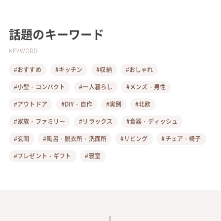
話題のキーワード
KEYWORD
#おすすめ
#キッチン
#収納
#おしゃれ
#小型・コンパクト
#一人暮らし
#メンズ・男性
#アウトドア
#DIY・自作
#実例
#北欧
#家族・ファミリー
#リラックス
#食器・ディッシュ
#玄関
#風呂・脱衣所・洗面所
#リビング
#チェア・椅子
#プレゼント・ギフト
#寝室